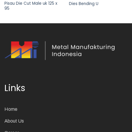
Pisau Die Cut Male uk 125 x
Dies Bending U
95
Links
Home
About Us