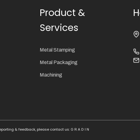
Product &
H
Services
Metal Stamping
Metal Packaging
Machining
reporting & feedback,
please contact us:
G R A D I N