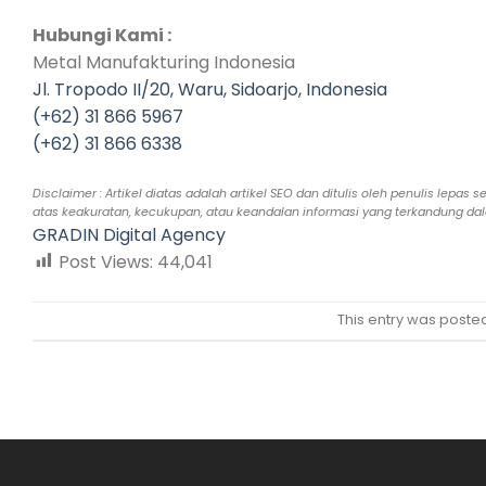
Hubungi Kami :
Metal Manufakturing Indonesia
Jl. Tropodo II/20, Waru, Sidoarjo, Indonesia
(+62) 31 866 5967
(+62) 31 866 6338
Disclaimer : Artikel diatas adalah artikel SEO dan ditulis oleh penulis l
atas keakuratan, kecukupan, atau keandalan informasi yang terkandung dalam
GRADIN Digital Agency
Post Views:
44,041
This entry was poste