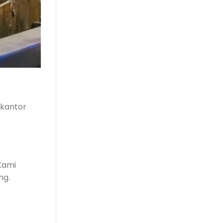
 kantor
Kami
ng.