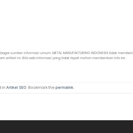
epas sebagai sumber informasi umum. METAL MANUFAKTURING INDONESIA tidak member
 artikel ini. Bila ada informasi yang tidak tepat mohon memberikan info ke :
d in
. Bookmark the
.
Artikel SEO
permalink