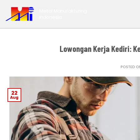
Skip
Metal Manufakturing
to
Indonesia
content
Lowongan Kerja Kediri: K
POSTED 
22
Aug