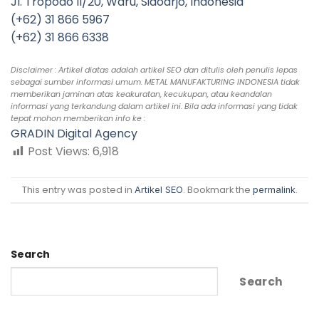
Jl. Tropodo II/20, Waru, Sidoarjo, Indonesia
(+62) 31 866 5967
(+62) 31 866 6338
Disclaimer : Artikel diatas adalah artikel SEO dan ditulis oleh penulis lepas
sebagai sumber informasi umum. METAL MANUFAKTURING INDONESIA tidak
memberikan jaminan atas keakuratan, kecukupan, atau keandalan
informasi yang terkandung dalam artikel ini. Bila ada informasi yang tidak
tepat mohon memberikan info ke :
GRADIN Digital Agency
Post Views:
6,918
This entry was posted in
. Bookmark the
.
Artikel SEO
permalink
Search
Search