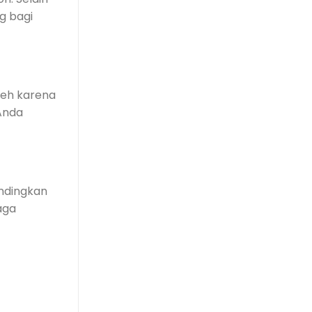
g bagi
leh karena
Anda
andingkan
aga