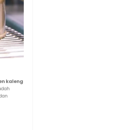
en kaleng
udah
 dan