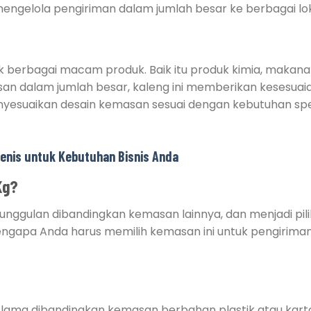
engelola pengiriman dalam jumlah besar ke berbagai lok
 berbagai macam produk. Baik itu produk kimia, makana
 dalam jumlah besar, kaleng ini memberikan kesesuai
nyesuaikan desain kemasan sesuai dengan kebutuhan spe
enis untuk Kebutuhan Bisnis Anda
Kg?
unggulan dibandingkan kemasan lainnya, dan menjadi pil
mengapa Anda harus memilih kemasan ini untuk pengirima
 lama dibandingkan kemasan berbahan plastik atau karto