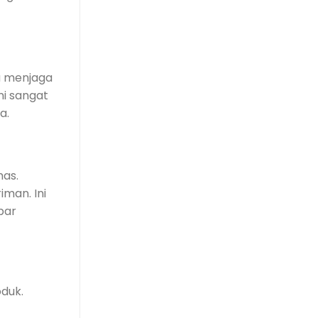
a menjaga
ni sangat
a.
mas.
man. Ini
par
duk.