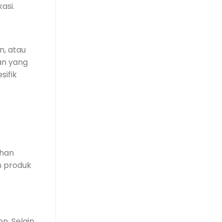
asi.
n, atau
an yang
sifik
ihan
n produk
n. Selain