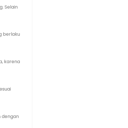
. Selain
g berlaku
a, karena
esuai
an dengan