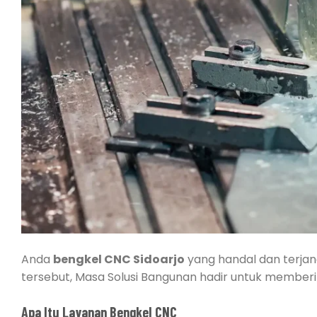
Anda
bengkel CNC Sidoarjo
yang handal dan terjan
tersebut, Masa Solusi Bangunan hadir untuk member
Apa Itu Layanan Bengkel CNC