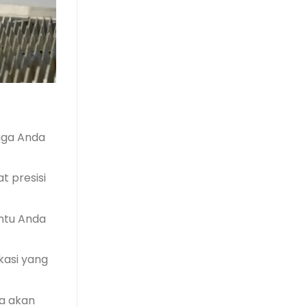
gga Anda
t presisi
ntu Anda
kasi yang
da akan