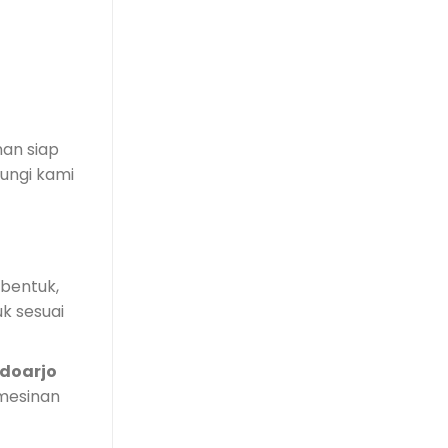
an siap
ungi kami
bentuk,
k sesuai
idoarjo
emesinan