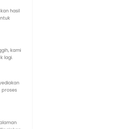
an hasil
entuk
gih, kami
 lagi.
nyediakan
a proses
galaman