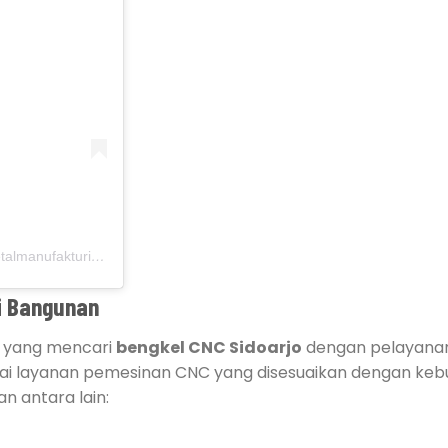
A post shared by METAL MANUFAKTURING INDONESIA (@metalmanufakturing)
i Bangunan
a yang mencari
bengkel CNC Sidoarjo
dengan pelayanan
ai layanan pemesinan CNC yang disesuaikan dengan ke
n antara lain: