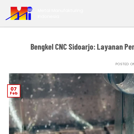
Skip
Metal Manufakturing
to
Indonesia
content
Bengkel CNC Sidoarjo: Layanan Pe
POSTED 
07
Feb