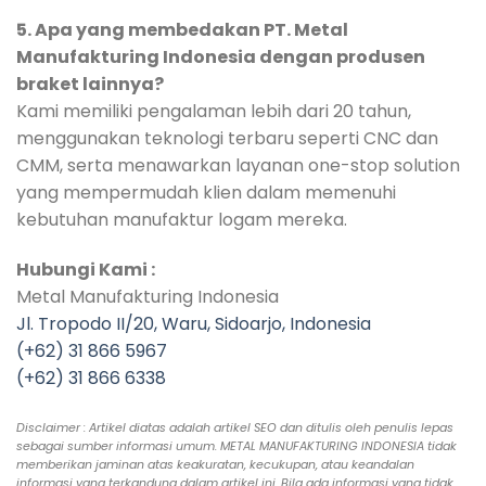
5. Apa yang membedakan PT. Metal
Manufakturing Indonesia dengan produsen
braket lainnya?
Kami memiliki pengalaman lebih dari 20 tahun,
menggunakan teknologi terbaru seperti CNC dan
CMM, serta menawarkan layanan one-stop solution
yang mempermudah klien dalam memenuhi
kebutuhan manufaktur logam mereka.
Hubungi Kami :
Metal Manufakturing Indonesia
Jl. Tropodo II/20, Waru, Sidoarjo, Indonesia
(+62) 31 866 5967
(+62) 31 866 6338
Disclaimer : Artikel diatas adalah artikel SEO dan ditulis oleh penulis lepas
sebagai sumber informasi umum. METAL MANUFAKTURING INDONESIA tidak
memberikan jaminan atas keakuratan, kecukupan, atau keandalan
informasi yang terkandung dalam artikel ini. Bila ada informasi yang tidak