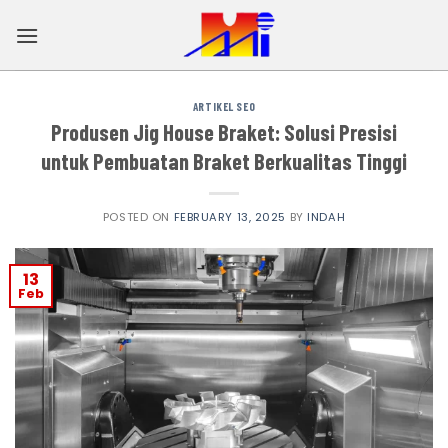
Skip
to
content
ARTIKEL SEO
Produsen Jig House Braket: Solusi Presisi
untuk Pembuatan Braket Berkualitas Tinggi
POSTED ON
FEBRUARY 13, 2025
BY
INDAH
13
Feb