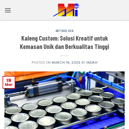
Skip
to
content
ARTIKEL SEO
Kaleng Custom: Solusi Kreatif untuk
Kemasan Unik dan Berkualitas Tinggi
POSTED ON
MARCH 19, 2025
BY
INDAH
19
Mar