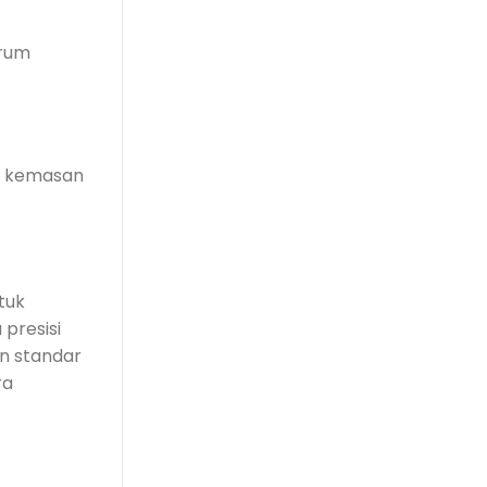
Drum
an kemasan
tuk
 presisi
an standar
ra