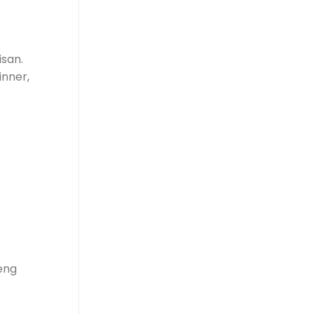
san.
inner,
eng