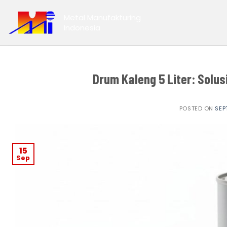
Skip
Metal Manufakturing
to
Indonesia
content
Drum Kaleng 5 Liter: Solus
POSTED ON
SEP
15
Sep