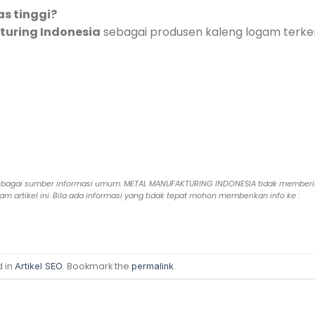
as tinggi?
turing Indonesia
sebagai produsen kaleng logam terke
epas sebagai sumber informasi umum. METAL MANUFAKTURING INDONESIA tidak member
 artikel ini. Bila ada informasi yang tidak tepat mohon memberikan info ke :
d in
. Bookmark the
.
Artikel SEO
permalink