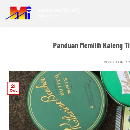
Skip
Metal Manufakturing
to
Indonesia
content
Panduan Memilih Kaleng T
POSTED ON
OC
21
Oct