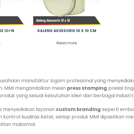
S 12×16
KALENG AKSESORIS 10 X 10 CM
e
Read more
usahaan manufaktur logam profesional yang menyediaka
ain. MMI mengandalkan mesin
press stamping
presisi ting
oduk yang sesuai kebutuhan klien dari berbagai industri.
ga menyediakan layanan
custom branding
seperti embos
m kontrol kualitas ketat, setiap produk MMI dipastikan mem
tahan maksimal.