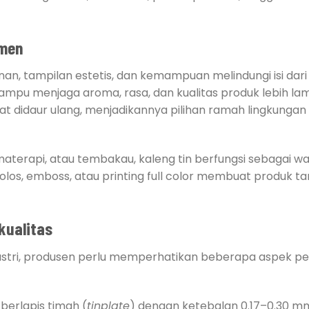
umen
an, tampilan estetis, dan kemampuan melindungi isi dari
ampu menjaga aroma, rasa, dan kualitas produk lebih la
apat didaur ulang, menjadikannya pilihan ramah lingkungan
materapi, atau tembakau, kaleng tin berfungsi sebagai w
os, emboss, atau printing full color membuat produk tam
kualitas
stri, produsen perlu memperhatikan beberapa aspek pen
 berlapis timah (
tinplate
) dengan ketebalan 0.17–0.30 mm