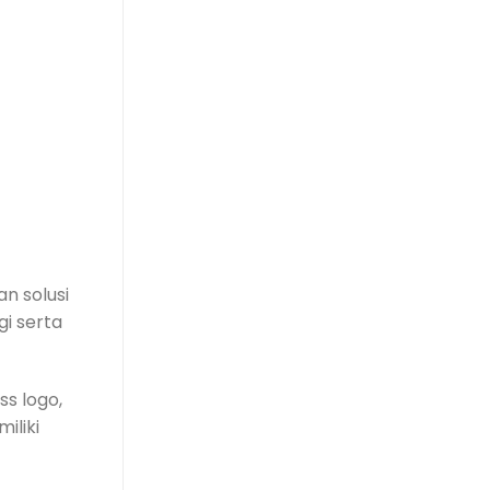
n solusi
gi serta
s logo,
iliki