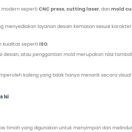
 modern seperti
CNC press
,
cutting laser
, dan
mold c
ng menyediakan layanan desain kemasan sesuai karakter
 kualitas seperti
ISO
.
i desain, atau penggantian mold merupakan nilai tamba
mperoleh kaleng yang tidak hanya menarik secara visual 
n Isi
pis timah yang digunakan untuk menyimpan dan melindu