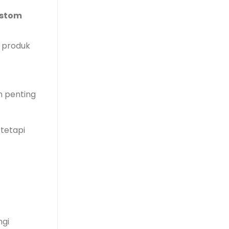
ustom
 produk
h penting
tetapi
ngi