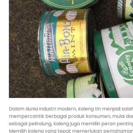
Dalam dunia industri modern, kaleng tin menjadi sal
mempercantik berbagai produk konsumen, mulai dari
sebagai pelindung, kaleng juga memiliki peran penti
Memilih kaleng yang tepat memerlukan pemahaman t