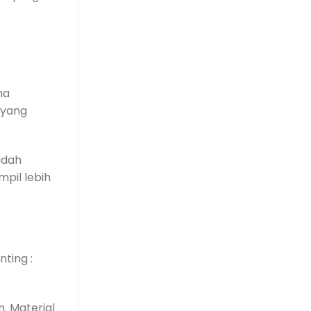
ma
 yang
adah
pil lebih
ting :
. Material