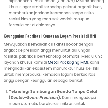
dipindahkan. Pelat timah (
tinplate
) MMI dirancang
khusus agar stabil terhadap pelarut organik kuat,
memberikan jaminan keamanan tanpa risiko
reaksi kimia yang merusak wadah maupun
formula cat di dalamnya.
Keunggulan Fabrikasi Kemasan Logam Presisi di MMI
Mewujudkan
kemasan cat anti bocor
dengan
tingkat kepresisian tinggi menuntut dukungan
fasilitas pabrikasi berteknologi otomatis. Melalui unit
layanan khusus kami di
Metal Packaging MMI
, kami
menghadirkan ekosistem manufaktur hulu-ke-hilir
untuk memproduksi kemasan logam berkualitas
tinggi dengan keunggulan sebagai berikut:
Teknologi Sambungan Ganda Tanpa Celah
(
Double-Seam Precision
):
Kami mengadopsi
mesin otomatis berakurasi mikron untuk