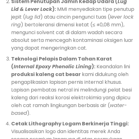
Sistem Penutupan Jamin Kedap Udara (
Lug
Lid & Lever Lock
):
MMI menyediakan tipe penutup
jepit (
lug lid
) atau cincin pengunci tuas (
lever lock
ring
) bertoleransi dimensi ketat (≤ ±0,08 mm),
mengunci solvent cat di dalam wadah secara
absolut serta mencegah kontaminasi oksigen luar
yang dapat mengeringkan cat.
Teknologi Pelapis Dalam Tahan Karat
(
Internal Epoxy Phenolic Lining
):
Keandalan lini
produksi kaleng cat besar
kami didukung oleh
pengaplikasian lapisan pernis internal khusus.
Lapisan pembatas netral ini melindungi pelat besi
kaleng dari reaksi korosi elektrokimia yang dipicu
oleh cat ramah lingkungan berbasis air (
water-
based
).
Cetak Lithography Logam Berkinerja Tinggi:
Visualisasikan logo dan identitas merek Anda