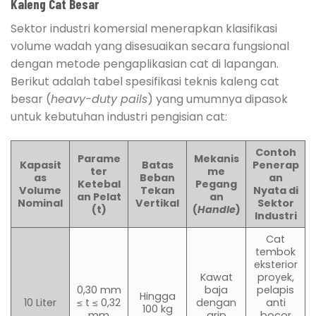
Kaleng Cat Besar
Sektor industri komersial menerapkan klasifikasi
volume wadah yang disesuaikan secara fungsional
dengan metode pengaplikasian cat di lapangan.
Berikut adalah tabel spesifikasi teknis kaleng cat
besar (
heavy-duty pails
) yang umumnya dipasok
untuk kebutuhan industri pengisian cat:
Contoh
Parame
Mekanis
Kapasit
Batas
Penerap
ter
me
as
Beban
an
Ketebal
Pegang
Volume
Tekan
Nyata di
an Pelat
an
Nominal
Vertikal
Sektor
(t)
(
Handle
)
Industri
Cat
tembok
eksterior
Kawat
proyek,
0,30 mm
baja
pelapis
Hingga
10 Liter
≤ t ≤ 0,32
dengan
anti
100 kg
mm
grip
bocor