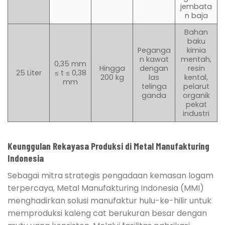
jembata
n baja
Bahan
baku
Peganga
kimia
n kawat
mentah,
0,35 mm
Hingga
dengan
resin
25 Liter
≤ t ≤ 0,38
200 kg
las
kental,
mm
telinga
pelarut
ganda
organik
pekat
industri
Keunggulan Rekayasa Produksi di Metal Manufakturing
Indonesia
Sebagai mitra strategis pengadaan kemasan logam
terpercaya, Metal Manufakturing Indonesia (MMI)
menghadirkan solusi manufaktur hulu-ke-hilir untuk
memproduksi kaleng cat berukuran besar dengan