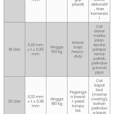
plastik
dekoratif
, tiner
komersia
l
Cat
dasar
marka
jalan,
Kawat
0,32 mm
epoksi
Hingga
baja
18 Liter
≤ t ≤ 0,35
pelapis
150 kg
heavy-
mm
lantai
duty
pabrik,
pelindun
g korosi
pipa
Cat
kapal
laut
Peganga
(
marine
0,32 mm
n kawat
Hingga
coating
),
20 Liter
≤ t ≤ 0,38
+ pelat
180 kg
bahan
mm
tumpu
pelindun
las
g karat