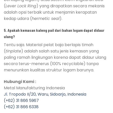
(
Lever Lock Ring
) yang dirapatkan secara mekanis
adalah opsi terbaik untuk menjamin kerapatan
kedap udara (
hermetic seal
).
5. Apakah kemasan kaleng pail dari bahan logam dapat didaur
ulang?
Tentu saja. Material pelat baja berlapis timah
(
tinplate
) adalah salah satu jenis kemasan yang
paling ramah lingkungan karena dapat didaur ulang
secara terus-menerus (100% recyclable) tanpa
menurunkan kualitas struktur logam barunya.
Hubungi Kami :
Metal Manufakturing Indonesia
Jl. Tropodo II/20, Waru, Sidoarjo, Indonesia
(+62) 31 866 5967
(+62) 31 866 6338