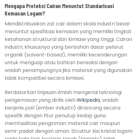
Mengapa Proteksi Cairan Menuntut Standarisasi
Kemasan Logam?
Mendistribusikan zat cair dalam skala industri besar
menuntut spesifikasi kemasan yang memiliki tingkat
ketahanan struktural dan kimiawi yang tinggi. Cairan
industri, khususnya yang berbahan dasar pelarut
organik (
solvent-based
), memiliki kecenderungan
untuk menguap atau bahkan bereaksi dengan
wadah penampungnya jika material yang digunakan
tidak kompatibel secara kimiawi.
Berdasarkan tinjauan ilmiah mengenai teknologi
pengemasan yang dirilis oleh
Wikipedia
, wadah
berjenis
pail
(ember industri) dirancang secara
spesifik dengan fitur penutup kedap guna
memfasilitasi pengiriman material cair maupun
semi-padat dengan aman. Struktur kisi kristal logam
pada baja tipis berlapis timah (
tinplate
) tidak