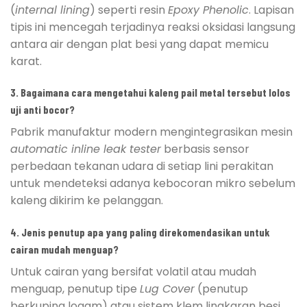
(
internal lining
) seperti resin
Epoxy Phenolic
. Lapisan
tipis ini mencegah terjadinya reaksi oksidasi langsung
antara air dengan plat besi yang dapat memicu
karat.
3. Bagaimana cara mengetahui kaleng pail metal tersebut lolos
uji anti bocor?
Pabrik manufaktur modern mengintegrasikan mesin
automatic inline leak tester
berbasis sensor
perbedaan tekanan udara di setiap lini perakitan
untuk mendeteksi adanya kebocoran mikro sebelum
kaleng dikirim ke pelanggan.
4. Jenis penutup apa yang paling direkomendasikan untuk
cairan mudah menguap?
Untuk cairan yang bersifat volatil atau mudah
menguap, penutup tipe
Lug Cover
(penutup
berkuping logam) atau sistem klem lingkaran besi