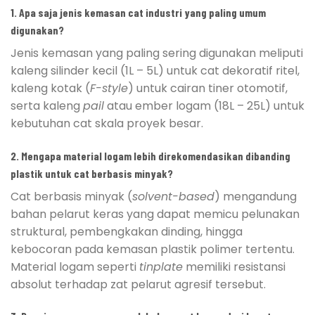
1. Apa saja jenis kemasan cat industri yang paling umum
digunakan?
Jenis kemasan yang paling sering digunakan meliputi
kaleng silinder kecil (1L – 5L) untuk cat dekoratif ritel,
kaleng kotak (
F-style
) untuk cairan tiner otomotif,
serta kaleng
pail
atau ember logam (18L – 25L) untuk
kebutuhan cat skala proyek besar.
2. Mengapa material logam lebih direkomendasikan dibanding
plastik untuk cat berbasis minyak?
Cat berbasis minyak (
solvent-based
) mengandung
bahan pelarut keras yang dapat memicu pelunakan
struktural, pembengkakan dinding, hingga
kebocoran pada kemasan plastik polimer tertentu.
Material logam seperti
tinplate
memiliki resistansi
absolut terhadap zat pelarut agresif tersebut.