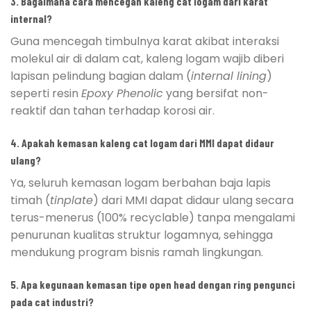
3. Bagaimana cara mencegah kaleng cat logam dari karat
internal?
Guna mencegah timbulnya karat akibat interaksi
molekul air di dalam cat, kaleng logam wajib diberi
lapisan pelindung bagian dalam (
internal lining
)
seperti resin
Epoxy Phenolic
yang bersifat non-
reaktif dan tahan terhadap korosi air.
4. Apakah kemasan kaleng cat logam dari MMI dapat didaur
ulang?
Ya, seluruh kemasan logam berbahan baja lapis
timah (
tinplate
) dari MMI dapat didaur ulang secara
terus-menerus (100% recyclable) tanpa mengalami
penurunan kualitas struktur logamnya, sehingga
mendukung program bisnis ramah lingkungan.
5. Apa kegunaan kemasan tipe open head dengan ring pengunci
pada cat industri?