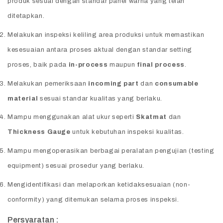
produk sesuai dengan standar panel warna yang telah
ditetapkan.
Supervisor Maintenance
Melakukan inspeksi keliling area produksi untuk memastikan
Supervisor Workshop
kesesuaian antara proses aktual dengan standar setting
proses, baik pada
in-process
maupun
final process
.
Melakukan pemeriksaan
incoming part
dan
consumable
material
sesuai standar kualitas yang berlaku.
Mampu menggunakan alat ukur seperti
Skatmat
dan
Thickness Gauge
untuk kebutuhan inspeksi kualitas.
Mampu mengoperasikan berbagai peralatan pengujian (testing
equipment) sesuai prosedur yang berlaku.
Mengidentifikasi dan melaporkan ketidaksesuaian (non-
conformity) yang ditemukan selama proses inspeksi.
Persyaratan :