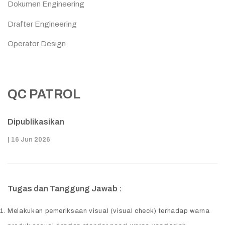
Dokumen Engineering
Drafter Engineering
Operator Design
Operator Wire Cut
Production Engineering
QC PATROL
Produk Engineering
Dipublikasikan
Sales Representative
| 16 Jun 2026
Senior QA
Staff Design Engineering
Staff HRGA
Tugas dan Tanggung Jawab :
Staff Import
Melakukan pemeriksaan visual (visual check) terhadap warna
Staff Purchasing