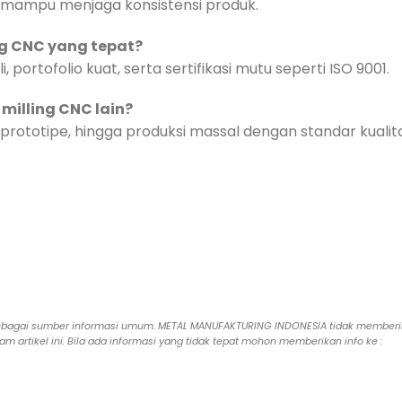
a mampu menjaga konsistensi produk.
ng CNC yang tepat?
portofolio kuat, serta sertifikasi mutu seperti ISO 9001.
milling CNC lain?
rototipe, hingga produksi massal dengan standar kualita
epas sebagai sumber informasi umum. METAL MANUFAKTURING INDONESIA tidak member
 artikel ini. Bila ada informasi yang tidak tepat mohon memberikan info ke :