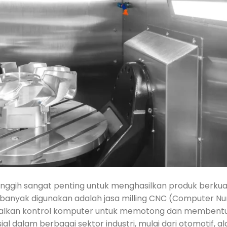
ggih sangat penting untuk menghasilkan produk berkuali
g banyak digunakan adalah jasa milling CNC (Computer N
alkan kontrol komputer untuk memotong dan membent
ial dalam berbagai sektor industri, mulai dari otomotif, al