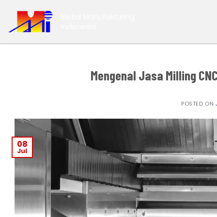
Skip
Metal Manufakturing
to
Indonesia
content
Mengenal Jasa Milling CN
POSTED ON
08
Jul