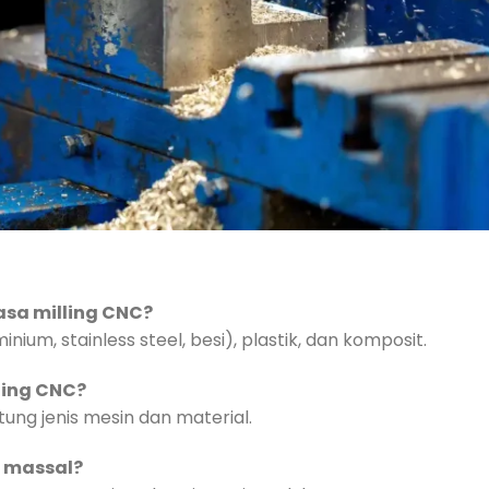
jasa milling CNC?
ium, stainless steel, besi), plastik, dan komposit.
lling CNC?
ung jenis mesin dan material.
i massal?