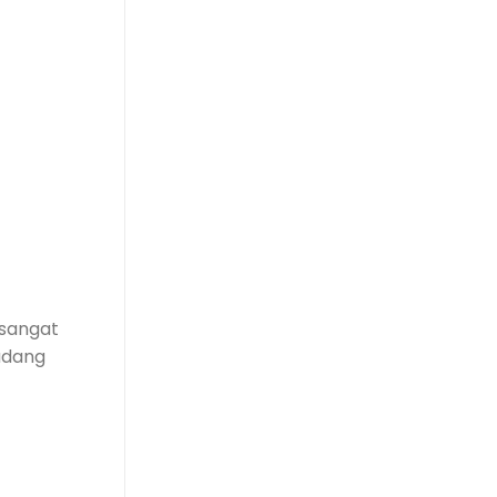
 sangat
adang