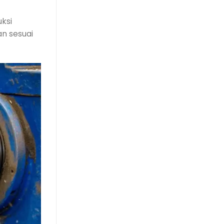
ksi
an sesuai