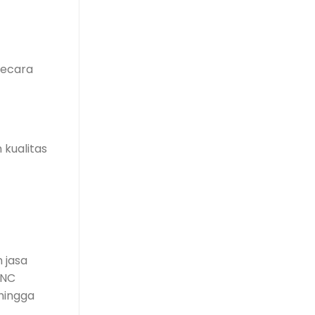
secara
 kualitas
 jasa
CNC
hingga