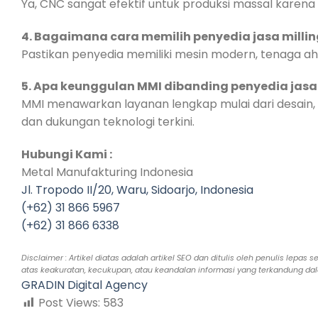
Ya, CNC sangat efektif untuk produksi massal karen
4. Bagaimana cara memilih penyedia jasa milli
Pastikan penyedia memiliki mesin modern, tenaga ahli, 
5. Apa keunggulan MMI dibanding penyedia jasa 
MMI menawarkan layanan lengkap mulai dari desain, p
dan dukungan teknologi terkini.
Hubungi Kami :
Metal Manufakturing Indonesia
Jl. Tropodo II/20, Waru, Sidoarjo, Indonesia
(+62) 31 866 5967
(+62) 31 866 6338
Disclaimer : Artikel diatas adalah artikel SEO dan ditulis oleh penulis l
atas keakuratan, kecukupan, atau keandalan informasi yang terkandung dalam
GRADIN Digital Agency
Post Views:
583