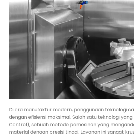
Di era manufaktur modern, penggunaan teknologi can
dengan efisiensi maksimal. Salah satu teknologi yan
Control), sebuah metode pemesinan yang mengand
material dengan presisi tinggi. Layanan ini sangat krus