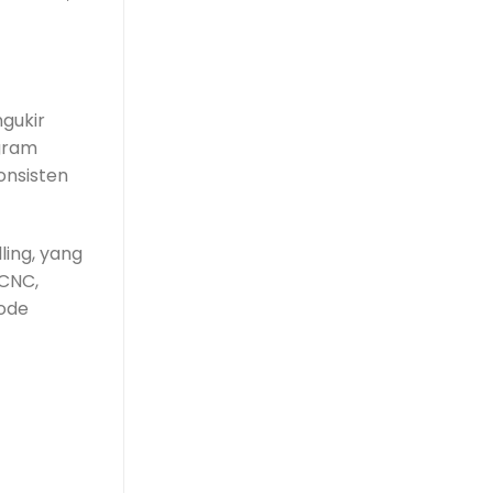
gukir
ogram
onsisten
ling, yang
 CNC,
tode