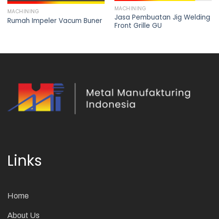
MACHINING
MACHINING
Jasa Pembuatan Jig Welding
Rumah Impeler Vacum Buner
Front Grille GU
Links
Home
About Us